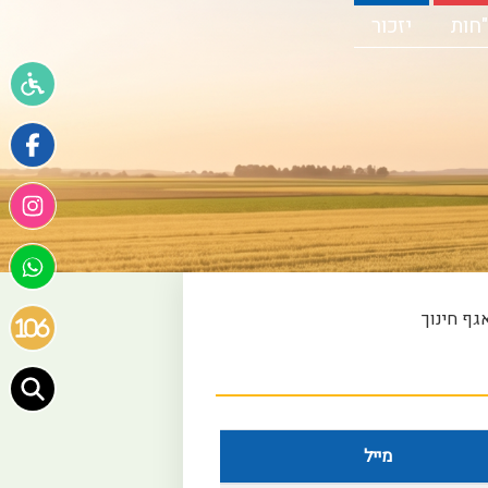
חות
יזכור
גף חינוך
מייל