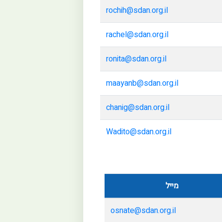
rochih@sdan.org.il
rachel@sdan.org.il
ronita@sdan.org.il
maayanb@sdan.org.il
chanig@sdan.org.il
Wadito@sdan.org.il
מייל
osnate@sdan.org.il