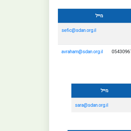
מייל
sefic@sdan.org.il
avraham@sdan.org.il
0543096
מייל
sara@sdan.org.il