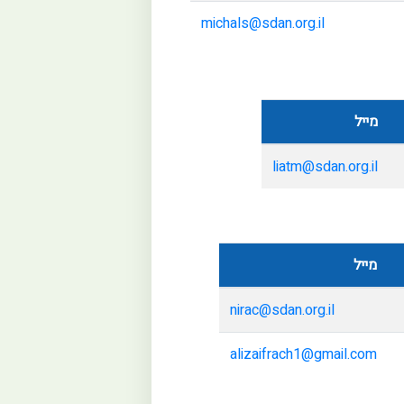
michals@sdan.org.il
מייל
liatm@sdan.org.il
מייל
nirac@sdan.org.il
alizaifrach1@gmail.com