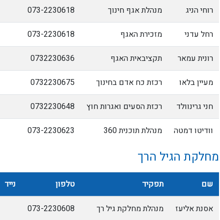
רוחי הניג
מנהלת אגף חינוך
073-2230618
רחל עדני
מזכירת האגף
073-2230618
רונית עמאר
תקציבאית האגף
0732230636
מעיין בלאו
רכזת כח אדם בחינוך
0732230675
חני גרינוולד
רכזת הסעים ואגרות חוץ
0732230648
וודיטו דמטה
מנהלת תוכנית 360
073-2230623
מחלקת הגיל הרך
שם
תפקיד
טלפון
נייד
אסנת אליעז
מנהלת מחלקת גיל רך
073-2230608