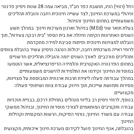
רחל (רוחי) הניג, תושבת כפר חב"ד, מביאה עמה 28 שנות ניסיון פדגוגי
וניהולי במערכת החינוך, לצד עשייה חינוכית רחבה והובלת תהליכים
משמעותיים בתחום החינוך והניהול.
בעלת תואר שני (M.Ed) בניהול וארגון מערכות חינוך. במהלך תשע
השנים האחרונות הקימה וניהלה את בית הספר "בית רבקה צעירות", תוך
הובלתו למצוינות חינוכית ופיתוח סביבת למידה מתקדמת.
לרוחי ראייה מערכתית רחבה, יכולות הנהגה וניסיון עשיר בהובלת צוותים
ותהליכים מורכבים. לאורך השנים יזמה והובילה תהליכים חדשניים
בתחום הפדגוגיה האקטיבית והלמידה הדיפרנציאלית, אשר הוטמעו
במוסדות החינוך וקידמו את התלמידות להישגים משמעותיים.
במהלך עבודתה פעלה ליצירת תרבות ארגונית המבוססת על מצוינות,
מסירות ותחושת שייכות, תוך חיזוק עבודת צוות ושיתופי פעולה
מקצועיים.
בנוסף, לרוחי ניסיון רב בליווי מנהלים בתחילת דרכם, בבניית תוכניות
עבודה ותקציבים המותאמים לצורכי מוסדות החינוך, ובניהול ממשקי
עבודה עם משרד החינוך, גורמי הפיקוח, הרשות המקומית וקהילות
החינוך.
בהובלתה, אגף החינוך פועל לקידום מערכת חינוך איכותית, מקצועית