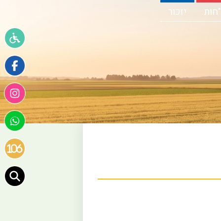
חות
יזכור